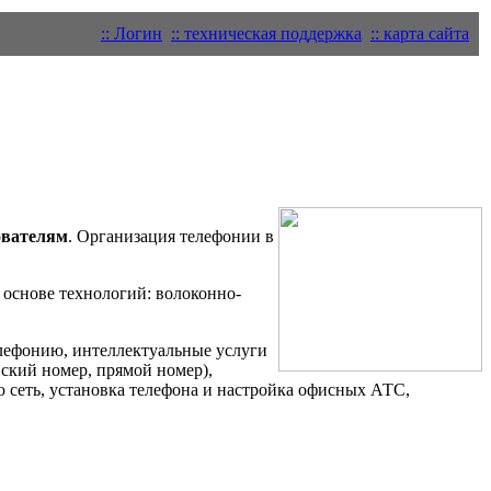
:: Логин
:: техническая поддержка
:: карта сайта
ователям
. Организация телефонии в
основе технологий: волоконно-
елефонию, интеллектуальные услуги
вский номер, прямой номер),
сеть, установка телефона и настройка офисных АТС,